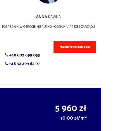
ANNA
KAWKA
POŚREDNIK W OBROCIE NIERUCHOMOŚCIAMI / PREZES ZARZĄDU
Nachricht senden
+48 602 699 053
+48 32 299 62 97
5 960 zł
2
10,00 zł/m