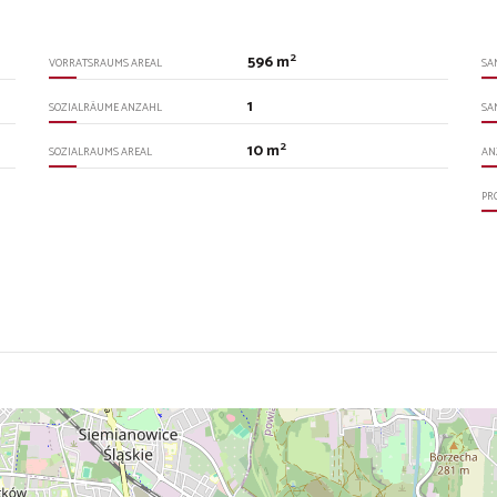
2
596 m
VORRATSRAUMS AREAL
SA
1
SOZIALRÄUME ANZAHL
SA
2
10 m
SOZIALRAUMS AREAL
AN
PR