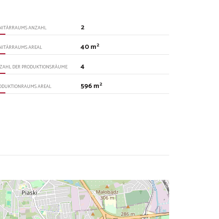
2
NITÄRRAUMS ANZAHL
2
40 m
NITÄRRAUMS AREAL
4
ZAHL DER PRODUKTIONSRÄUME
2
596 m
ODUKTIONRAUMS AREAL