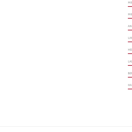
MI
MI
AN
LA
HE
LA
BE
HA