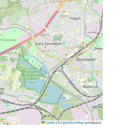
Leaflet
|
©
OpenStreetMap
contributors