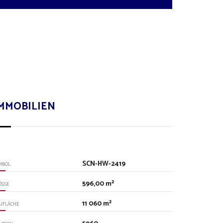
MMOBILIEN
SCN-HW-2419
MBOL
596,00 m²
SSE
11 060 m²
UFLÄCHE