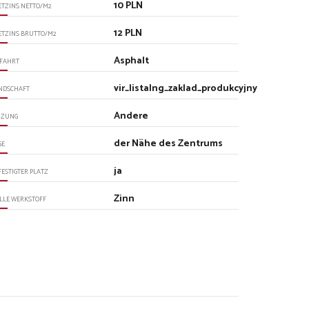
10 PLN
ETZINS NETTO/M2
12 PLN
ETZINS BRUTTO/M2
Asphalt
FAHRT
vir_listalng_zaklad_produkcyjny
NDSCHAFT
Andere
IZUNG
der Nähe des Zentrums
GE
ja
FESTIGTER PLATZ
Zinn
LLE WERKSTOFF