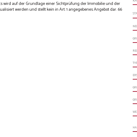
KA
s wird auf der Grundlage einer Sichtprüfung der Immobilie und der
alisiert werden und stellt kein in Art. 1 angegebenes Angebot dar. 66
ST
NE
GR
RE
TY
ER
GR
GR
WE
HA