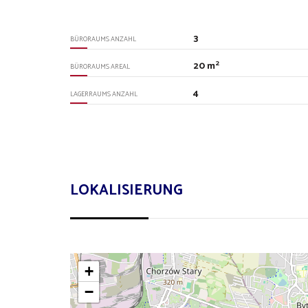
3
BÜRORAUMS ANZAHL
2
20 m
BÜRORAUMS AREAL
4
LAGERRAUMS ANZAHL
LOKALISIERUNG
+
−