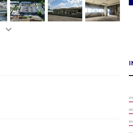
I
SY
GRÖ
BA