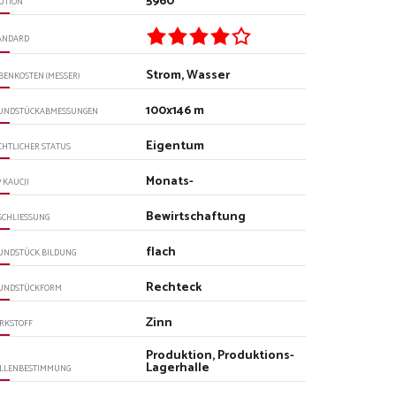
5960
UTION
ANDARD
Strom, Wasser
BENKOSTEN (MESSER)
100x146 m
UNDSTÜCKABMESSUNGEN
Eigentum
CHTLICHER STATUS
Monats-
P KAUCJI
Bewirtschaftung
SCHLIESSUNG
flach
UNDSTÜCK BILDUNG
Rechteck
UNDSTÜCKFORM
Zinn
RKSTOFF
Produktion, Produktions-
Lagerhalle
LLENBESTIMMUNG