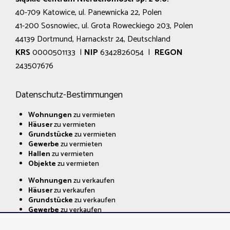
40-709 Katowice, ul. Panewnicka 22, Polen
41-200 Sosnowiec, ul. Grota Roweckiego 203, Polen
44139 Dortmund, Harnackstr 24, Deutschland
KRS
0000501133 |
NIP
6342826054 |
REGON
243507676
Datenschutz-Bestimmungen
Wohnungen
zu vermieten
Häuser
zu vermieten
Grundstücke
zu vermieten
Gewerbe
zu vermieten
Hallen
zu vermieten
Objekte
zu vermieten
Wohnungen
zu verkaufen
Häuser
zu verkaufen
Grundstücke
zu verkaufen
Gewerbe
zu verkaufen
Hallen
zu verkaufen
Objekte
zu verkaufen