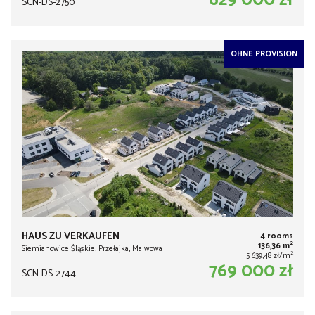
629 000 zł
SCN-DS-2750
OHNE PROVISION
HAUS ZU VERKAUFEN
4 rooms
2
136,36 m
Siemianowice Śląskie, Przełajka, Malwowa
2
5 639,48 zł/m
769 000 zł
SCN-DS-2744