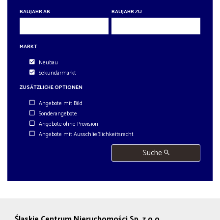
6 Zimmer
6 Zimmer
BAUJAHR AB
BAUJAHR ZU
MARKT
Neubau
Sekundärmarkt
ZUSÄTZLICHE OPTIONEN
Angebote mit Bild
Sonderangebote
Angebote ohne Provision
Angebote mit Ausschließlichkeitsrecht
Suche
Śląskie Centrum Nieruchomości Sp. z o.o.