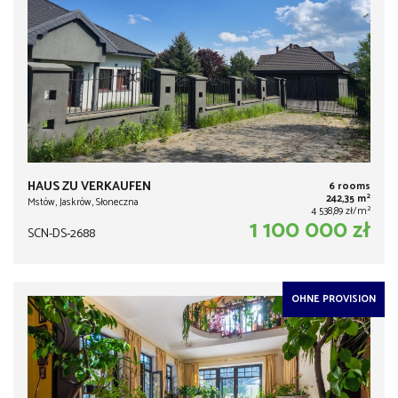
HAUS ZU VERKAUFEN
6 rooms
2
242,35 m
Mstów, Jaskrów, Słoneczna
2
4 538,89 zł/m
1 100 000 zł
SCN-DS-2688
OHNE PROVISION