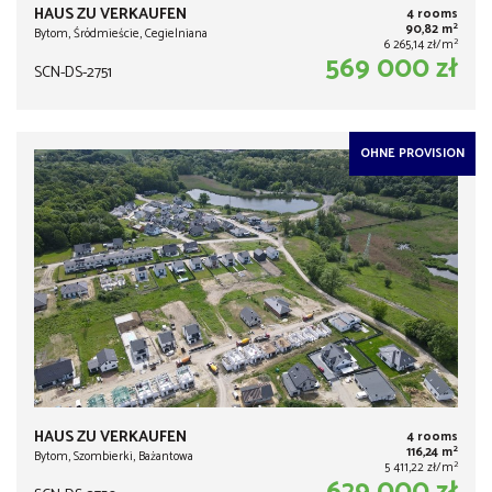
HAUS ZU VERKAUFEN
4 rooms
2
90,82 m
Bytom, Śródmieście, Cegielniana
2
6 265,14 zł/m
569 000 zł
SCN-DS-2751
OHNE PROVISION
HAUS ZU VERKAUFEN
4 rooms
2
116,24 m
Bytom, Szombierki, Bażantowa
2
5 411,22 zł/m