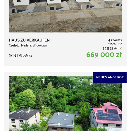
HAUS ZU VERKAUFEN
4 rooms
2
116,24 m
Czeladź, Madera, Widokowa
2
5 755,33 zł/m
669 000 zł
SCN-DS-2800
NEUES ANGEBOT