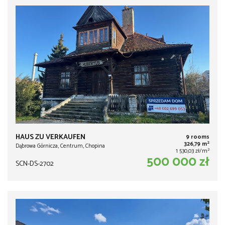
HAUS ZU VERKAUFEN
9 rooms
2
326,79 m
Dąbrowa Górnicza, Centrum, Chopina
2
1 530,03 zł/m
500 000 zł
SCN-DS-2702