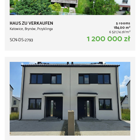
HAUS ZU VERKAUFEN
5 rooms
2
184,00 m
Katowice, Brynów, Przyklinga
2
6 521,74 zł/m
1 200 000 zł
SCN-DS-2793