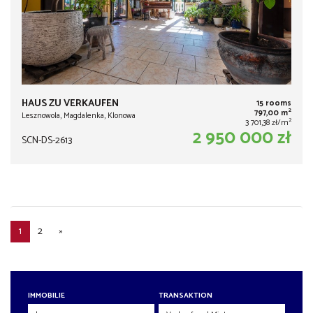
HAUS ZU VERKAUFEN
15 rooms
2
797,00 m
Lesznowola, Magdalenka, Klonowa
2
3 701,38 zł/m
2 950 000 zł
SCN-DS-2613
1
2
»
IMMOBILIE
TRANSAKTION