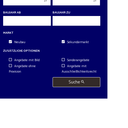
zł
zł
5 Zimmer
5 Zimmer
6 Zimmer
6 Zimmer
BAUJAHR AB
BAUJAHR ZU
MARKT
Neubau
Sekundärmarkt
ZUSÄTZLICHE OPTIONEN
Angebote mit Bild
Sonderangebote
Angebote ohne
Angebote mit
Provision
Ausschließlichkeitsrecht
Suche