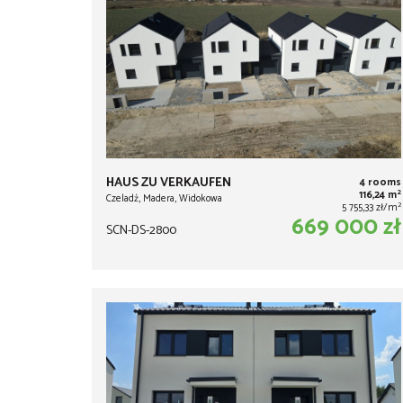
HAUS ZU VERKAUFEN
4 rooms
2
116,24 m
Czeladź, Madera, Widokowa
2
5 755,33 zł/m
669 000 zł
SCN-DS-2800