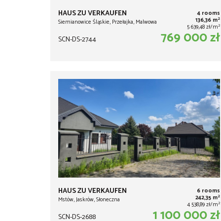
HAUS ZU VERKAUFEN
4 rooms
2
136,36 m
Siemianowice Śląskie, Przełajka, Malwowa
2
5 639,48 zł/m
769 000 zł
SCN-DS-2744
HAUS ZU VERKAUFEN
6 rooms
2
242,35 m
Mstów, Jaskrów, Słoneczna
2
4 538,89 zł/m
1 100 000 zł
SCN-DS-2688