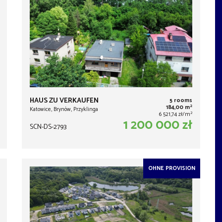
HAUS ZU VERKAUFEN
5 rooms
2
184,00 m
Katowice, Brynów, Przyklinga
2
6 521,74 zł/m
1 200 000 zł
SCN-DS-2793
OHNE PROVISION