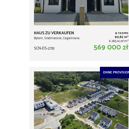
HAUS ZU VERKAUFEN
4 rooms
2
90,82 m
Bytom, Śródmieście, Cegielniana
2
6 265,14 zł/m
569 000 zł
SCN-DS-2751
OHNE PROVISIO