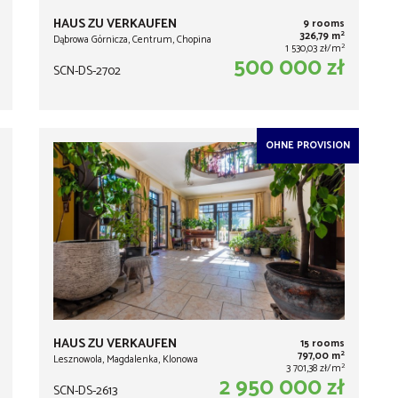
HAUS ZU VERKAUFEN
9 rooms
2
326,79 m
Dąbrowa Górnicza, Centrum, Chopina
2
1 530,03 zł/m
500 000 zł
SCN-DS-2702
OHNE PROVISION
HAUS ZU VERKAUFEN
15 rooms
2
797,00 m
Lesznowola, Magdalenka, Klonowa
2
3 701,38 zł/m
2 950 000 zł
SCN-DS-2613