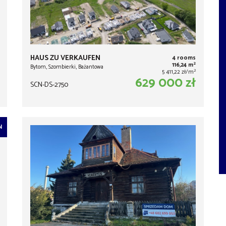
HAUS ZU VERKAUFEN
4 rooms
2
116,24 m
Bytom, Szombierki, Bażantowa
2
5 411,22 zł/m
629 000 zł
SCN-DS-2750
N