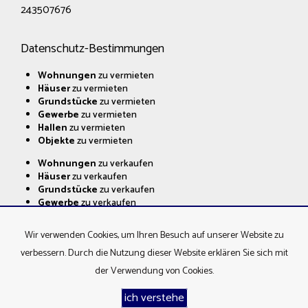
243507676
Datenschutz-Bestimmungen
Wohnungen
zu vermieten
Häuser
zu vermieten
Grundstücke
zu vermieten
Gewerbe
zu vermieten
Hallen
zu vermieten
Objekte
zu vermieten
Wohnungen
zu verkaufen
Häuser
zu verkaufen
Grundstücke
zu verkaufen
Gewerbe
zu verkaufen
Hallen
zu verkaufen
Objekte
zu verkaufen
Wir verwenden Cookies, um Ihren Besuch auf unserer Website zu
verbessern. Durch die Nutzung dieser Website erklären Sie sich mit
der Verwendung von Cookies.
ŚLĄSKIE CENTRUM NIERUCHOMOŚCI Sp. z o.o.
Programm für
ich verstehe
Immobilienmakler
Galactica Virgo