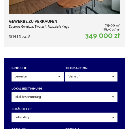
GEWERBE ZU VERKAUFEN
2
719,00 m
Dąbrowa Górnicza, Tworzeń, Roździeńskiego
2
485,40 zł/m
349 000 zł
SCN-LS-2438
IMMOBILIE
TRANSAKTION
LOKAL BESTIMMUNG
GEBÄUDETYP