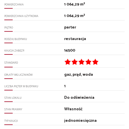
1 064,29 m²
POWIERZCHNIA
1 064,29 m²
POWIERZCHNIA UŻYTKOWA
parter
PIĘTRO
restauracja
RODZAJ BUDYNKU
14500
KAUCJA ZABEZP.
STANDARD
gaz, prąd, woda
OPŁATY WG LICZNIKÓW
1
LICZBA PIĘTER W BUDYNKU
Do odświeżenia
STAN LOKALU
Własność
STAN PRAWNY
jednomiesięczna
TYP KAUCJI