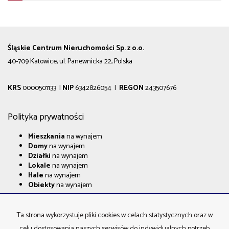
Śląskie Centrum Nieruchomości Sp. z o.o.
40-709 Katowice, ul. Panewnicka 22, Polska
KRS
0000501133 |
NIP
6342826054 |
REGON
243507676
Polityka prywatności
Mieszkania
na wynajem
Domy
na wynajem
Działki
na wynajem
Lokale
na wynajem
Hale
na wynajem
Obiekty
na wynajem
Mieszkania
na sprzedaż
Domy
na sprzedaż
Ta strona wykorzystuje pliki cookies w celach statystycznych oraz w
Działki
na sprzedaż
celu dostosowania naszych serwisów do indywidualnych potrzeb