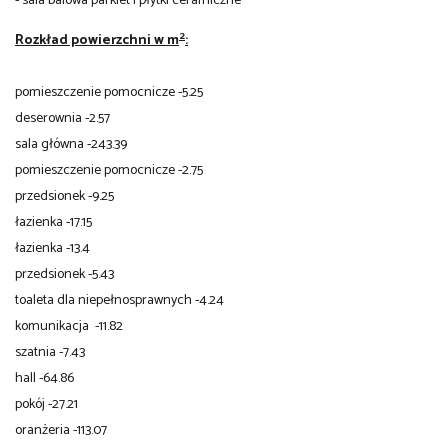
- sala balowa parkiet i płytki ceramiczne
2
Rozkład powierzchni w m
:
pomieszczenie pomocnicze -5.25
deserownia -2.57
sala główna -243.39
pomieszczenie pomocnicze -2.75
przedsionek -9.25
łazienka -17.15
łazienka -13.4
przedsionek -5.43
toaleta dla niepełnosprawnych -4.24
komunikacja -11.82
szatnia -7.43
hall -64.86
pokój -27.21
oranżeria -113.07