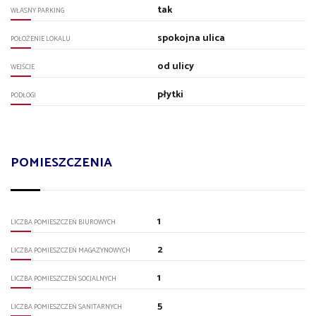
tak
WŁASNY PARKING
spokojna ulica
POŁOŻENIE LOKALU
od ulicy
WEJŚCIE
płytki
PODŁOGI
POMIESZCZENIA
1
LICZBA POMIESZCZEŃ BIUROWYCH
2
LICZBA POMIESZCZEŃ MAGAZYNOWYCH
1
LICZBA POMIESZCZEŃ SOCJALNYCH
5
LICZBA POMIESZCZEŃ SANITARNYCH