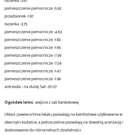
łazienka -3.67
pomieszczenie pomocnicze -5.92
przedsionek -1.97
łazienka -3.75
pomieszczenie pomocnicze -4.63
pomieszczenie pomocnicze -1.82
pomieszczenie pomocnicze -1.65
pomieszczenie pomocnicze -7.39
pomieszczenie pomocnicze -7.26
pomieszczenie pomocnicze -1.47
pomieszczenie pomocnicze -1.96
antresola - na dużej Sali -97.07
Ogródek letni
, wejście z sali bankietowej.
Układ i powierzchnia lokalu pozwalają na komfortowe użytkowanie w
obecnym kształcie, a jednocześnie pozwalają na dowolną aranżację i
dostosowanie do różnorodnych działalności.