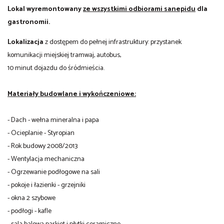
Lokal wyremontowany
ze wszystkimi odbiorami sanepidu
dla
gastronomii.
Lokalizacja
z dostępem do pełnej infrastruktury: przystanek
komunikacji miejskiej tramwaj, autobus,
10 minut dojazdu do śródmieścia.
Materiały budowlane i wykończeniowe:
- Dach - wełna mineralna i papa
- Ocieplanie - Styropian
- Rok budowy 2008/2013
- Wentylacja mechaniczna
- Ogrzewanie podłogowe na sali
- pokoje i łazienki - grzejniki
- okna 2 szybowe
- podłogi - kafle