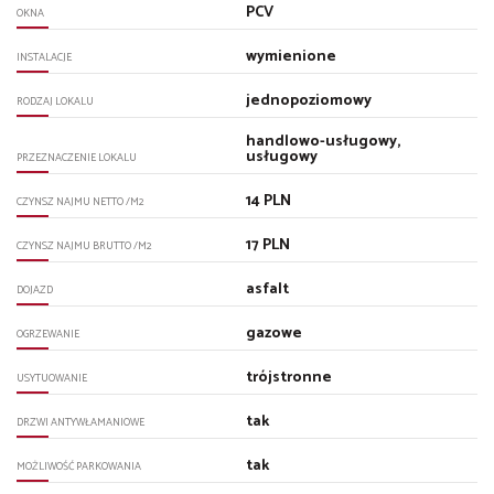
PCV
OKNA
wymienione
INSTALACJE
jednopoziomowy
RODZAJ LOKALU
handlowo-usługowy,
usługowy
PRZEZNACZENIE LOKALU
14 PLN
CZYNSZ NAJMU NETTO /M2
17 PLN
CZYNSZ NAJMU BRUTTO /M2
asfalt
DOJAZD
gazowe
OGRZEWANIE
trójstronne
USYTUOWANIE
tak
DRZWI ANTYWŁAMANIOWE
tak
MOŻLIWOŚĆ PARKOWANIA