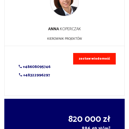
ANNA
KOPERCZAK
KIEROWNIK PROJEKTÓW
zostaw wiadomość
+48608095746
+48322996297
820 000 zł
2
886,49 zł/m