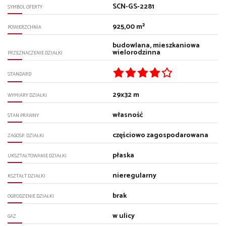
SCN-GS-2281
SYMBOL OFERTY
925,00 m²
POWIERZCHNIA
budowlana, mieszkaniowa
wielorodzinna
PRZEZNACZENIE DZIAŁKI
STANDARD
29x32 m
WYMIARY DZIAŁKI
własność
STAN PRAWNY
częściowo zagospodarowana
ZAGOSP. DZIAŁKI
płaska
UKSZTAŁTOWANIE DZIAŁKI
nieregularny
KSZTAŁT DZIAŁKI
brak
OGRODZENIE DZIAŁKI
w ulicy
GAZ