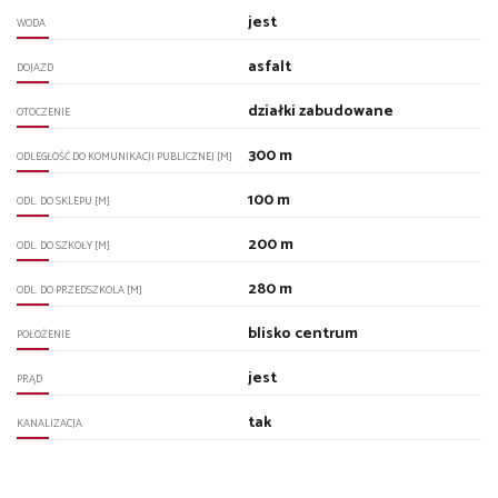
jest
WODA
asfalt
DOJAZD
działki zabudowane
OTOCZENIE
300 m
ODLEGŁOŚĆ DO KOMUNIKACJI PUBLICZNEJ [M]
100 m
ODL. DO SKLEPU [M]
200 m
ODL. DO SZKOŁY [M]
280 m
ODL. DO PRZEDSZKOLA [M]
blisko centrum
POŁOŻENIE
jest
PRĄD
tak
KANALIZACJA