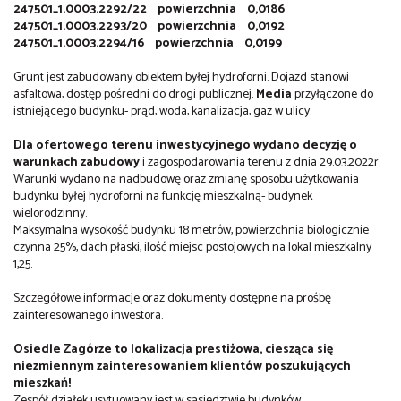
247501_1.0003.2292/22
powierzchnia
0,0186
247501_1.0003.2293/20
powierzchnia
0,0192
247501_1.0003.2294/16
powierzchnia
0,0199
Grunt jest zabudowany obiektem byłej hydroforni. Dojazd stanowi
asfaltowa, dostęp pośredni do drogi publicznej.
Media
przyłączone do
istniejącego budynku- prąd, woda, kanalizacja, gaz w ulicy.
Dla ofertowego terenu inwestycyjnego wydano decyzję o
warunkach zabudowy
i zagospodarowania terenu z dnia 29.03.2022r.
Warunki wydano na nadbudowę oraz zmianę sposobu użytkowania
budynku byłej hydroforni na funkcję mieszkalną- budynek
wielorodzinny.
Maksymalna wysokość budynku 18 metrów, powierzchnia biologicznie
czynna 25%, dach płaski, ilość miejsc postojowych na lokal mieszkalny
1,25.
Szczegółowe informacje oraz dokumenty dostępne na prośbę
zainteresowanego inwestora.
Osiedle Zagórze to lokalizacja prestiżowa, ciesząca się
niezmiennym zainteresowaniem klientów poszukujących
mieszkań!
Zespół działek usytuowany jest w sąsiedztwie budynków