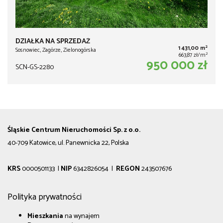
DZIAŁKA NA SPRZEDAŻ
2
1 431,00 m
Sosnowiec, Zagórze, Zielonogórska
2
663,87 zł/m
950 000 zł
SCN-GS-2280
Śląskie Centrum Nieruchomości Sp. z o.o.
40-709 Katowice, ul. Panewnicka 22, Polska
KRS
0000501133 |
NIP
6342826054 |
REGON
243507676
Polityka prywatności
Mieszkania
na wynajem