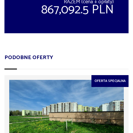
RAZEM (cena + opłaty)
867,092.5 PLN
PODOBNE OFERTY
OFERTA SPECJALNA