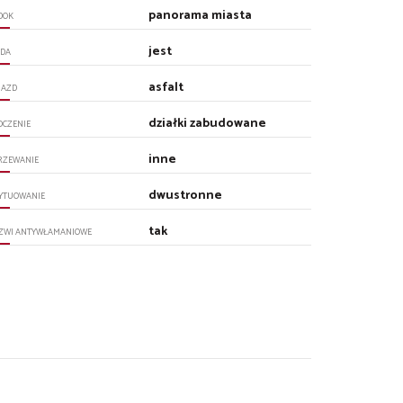
panorama miasta
DOK
jest
DA
asfalt
JAZD
działki zabudowane
OCZENIE
inne
RZEWANIE
dwustronne
YTUOWANIE
tak
ZWI ANTYWŁAMANIOWE