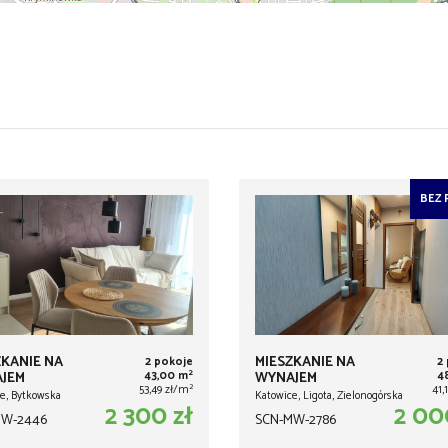
BEZ 
ZKANIE NA
MIESZKANIE NA
2 pokoje
2
2
JEM
43,00 m
WYNAJEM
4
2
53,49 zł/m
41,
e, Bytkowska
Katowice, Ligota, Zielonogórska
2 300 zł
2 00
MW-2446
SCN-MW-2786