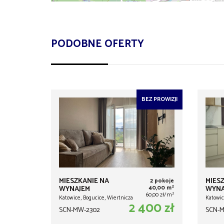
PODOBNE OFERTY
BEZ PROWIZJI
MIESZKANIE NA
MIES
2 pokoje
2
WYNAJEM
40,00 m
WYNA
2
60,00 zł/m
Katowice, Bogucice, Wiertnicza
Katowic
2 400 zł
SCN-MW-2302
SCN-