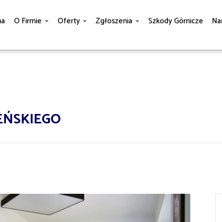
na
O Firmie
Oferty
Zgłoszenia
Szkody Górnicze
Na
EŃSKIEGO