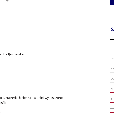
S
ch - 19 mieszkań.
SY
:
PO
LI
PI
koje, kuchnia, łazienka - w pełni wyposażone.
RO
osób.
TE
V.