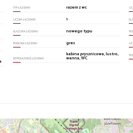
razem z wc
TYP ŁAZIENKI
LI
1
LICZBA ŁAZIENEK
GL
nowego typu
GLAZURA ŁAZIENKI
PO
gres
PODŁOGA ŁAZIENKI
LI
kabina prysznicowa, lustro,
PO
wanna, WC
WYPOSAŻENIE ŁAZIENKI
a