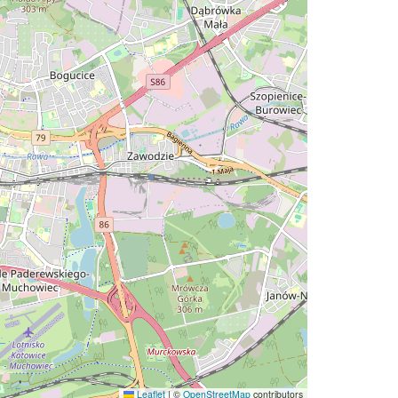
Leaflet
|
©
OpenStreetMap
contributors