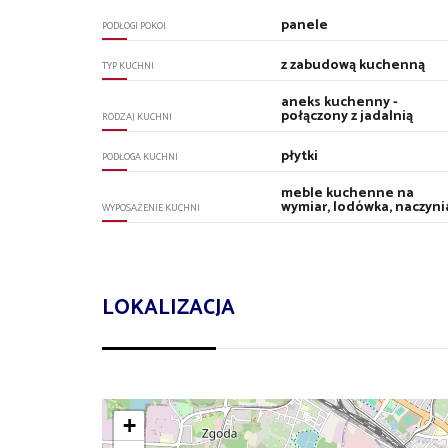
panele
PODŁOGI POKOI
z zabudową kuchenną
TYP KUCHNI
aneks kuchenny -
połączony z jadalnią
RODZAJ KUCHNI
płytki
PODŁOGA KUCHNI
meble kuchenne na
wymiar, lodówka, naczyni
WYPOSAŻENIE KUCHNI
LOKALIZACJA
+