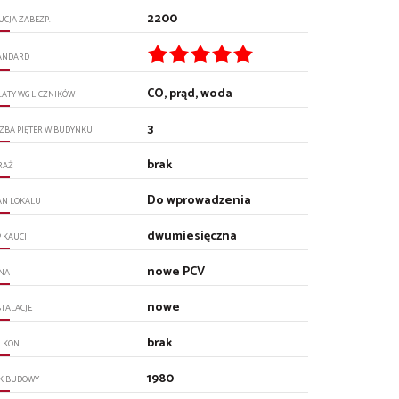
2200
UCJA ZABEZP.
ANDARD
CO, prąd, woda
ŁATY WG LICZNIKÓW
3
CZBA PIĘTER W BUDYNKU
brak
RAŻ
Do wprowadzenia
AN LOKALU
dwumiesięczna
P KAUCJI
nowe PCV
NA
nowe
STALACJE
brak
LKON
1980
K BUDOWY