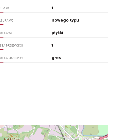
1
CZBA WC
nowego typu
AZURA WC
płytki
DŁOGA WC
1
CZBA PRZEDPOKOI
gres
DŁOGA PRZEDPOKOI