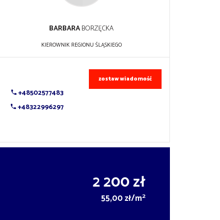
BARBARA
BORZĘCKA
KIEROWNIK REGIONU ŚLĄSKIEGO
zostaw wiadomość
+48502577483
+48322996297
2 200 zł
2
55,00 zł/m