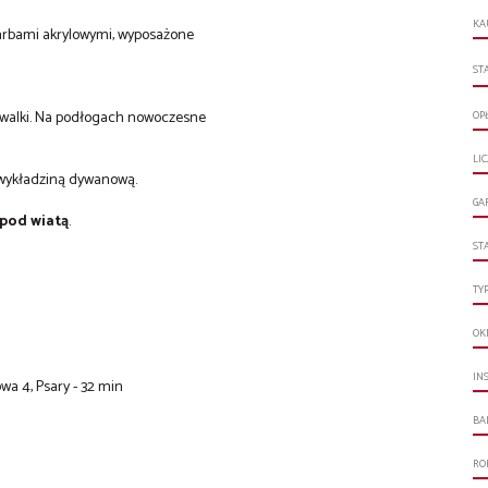
KA
arbami akrylowymi, wyposażone
ST
mywalki. Na podłogach nowoczesne
OP
LI
 wykładziną dywanową.
GA
pod wiatą
.
ST
TY
OK
IN
wa 4, Psary - 32 min
BA
RO