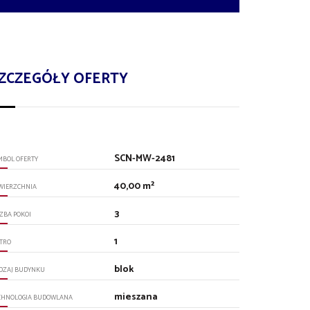
ZCZEGÓŁY OFERTY
SCN-MW-2481
MBOL OFERTY
40,00 m²
WIERZCHNIA
3
CZBA POKOI
1
ĘTRO
blok
DZAJ BUDYNKU
mieszana
CHNOLOGIA BUDOWLANA