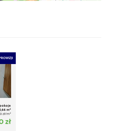
PROWIZJI
 pokoje
2
8,66 m
2
10 zł/m
0 zł