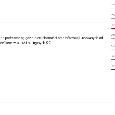
WI
WO
DO
OT
st na podstawie oględzin nieruchomości oraz informacji uzyskanych od
kreślonej w art. 66 i następnych K.C.
OG
US
DR